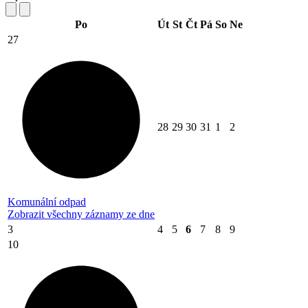
Po
Út
St
Čt
Pá
So
Ne
27
28
29
30
31
1
2
Komunální odpad
Zobrazit všechny záznamy ze dne
3
4
5
6
7
8
9
10