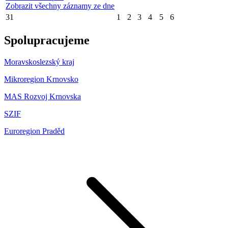
Zobrazit všechny záznamy ze dne
31
1
2
3
4
5
6
Spolupracujeme
Moravskoslezský kraj
Mikroregion Krnovsko
MAS Rozvoj Krnovska
SZIF
Euroregion Praděd