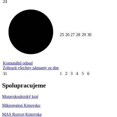
24
25
26
27
28
29
30
Komunální odpad
Zobrazit všechny záznamy ze dne
31
1
2
3
4
5
6
Spolupracujeme
Moravskoslezský kraj
Mikroregion Krnovsko
MAS Rozvoj Krnovska