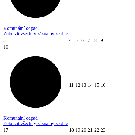
Komunální odpad
Zobrazit všechny záznamy ze dne
3
4
5
6
7
8
9
10
11
12
13
14
15
16
Komunální odpad
Zobrazit všechny záznamy ze dne
17
18
19
20
21
22
23