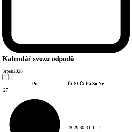
Kalendář svozu odpadů
Srpen
2026
Po
Út
St
Čt
Pá
So
Ne
27
28
29
30
31
1
2